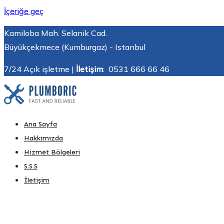
İçeriğe geç
Kamiloba Mah. Selanik Cad.
Büyükçekmece (Kumburgaz) - Istanbul
7/24 Açık işletme |
İletişim
: 0531 666 66 46
Kumburgaz Akü Takviye | 7/24 Hızlı Servis – ☎️ (0531) 666
7/24 Yerinde akü Takviye. Büyükçekmece, Silivri, Beylikdüzü
Ana Sayfa
Hakkımızda
Hizmet Bölgeleri
S.S.S
İletişim