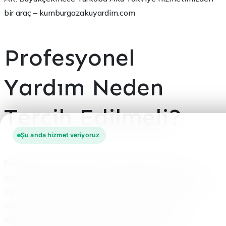
bir araç – kumburgazakuyardim.com
Profesyonel
Yardım Neden
Tercih Edilmeli?
Şu anda hizmet veriyoruz
Profesyonel akü takviyesi hizmeti almak, hem sizin
güvenliğiniz hem de aracınızın sağlığı için kritiktir. Uzman
ekipler, gerekli güvenlik protokollerini bilir. Ayrıca doğru
ekipmanları kullanır. Akünüzün durumunu hızlıca
değerlendirirler. Sadece takviye mi gerekiyor, yoksa