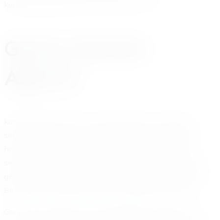
kumburgazakuyardim.com, her zaman sizinle.
Geniş Hizmet
Ağımız
kumburgazakuyardim.com, Büyükçekmece Türkoba ile
sınırlı kalmaz. Aynı zamanda çevredeki birçok bölgeye
hizmet götürür. Mimarsinan, Kamiloba, Celaliye gibi
semtlerde de aktif olarak çalışırız. Hizmet ağımızı sürekli
genişletiriz. Daha fazla araç sahibine ulaşmayı hedefleriz.
Bu sayede, nerede olursanız olun yardımınıza koşarız.
Geniş hizmet ağımız sayesinde bekleme süreleri kısalır.