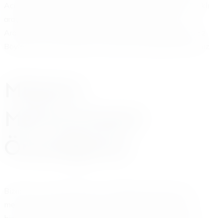
Acil durumlarınıza daha hızlı müdahale ederiz. Birçok farklı
araç markası ve modeline uygun çözümler sunarız.
Aracınızın tipi ne olursa olsun, bizden destek alabilirsiniz.
Böylece, akü sorunlarınızın çözümü için doğru adrestesiniz.
Müşteri
Memnuniyeti
Önceliğimiz
Bizim için en önemli unsur, siz değerli müşterilerimizin
memnuniyetidir. Büyükçekmece Türkoba Akü Takviye
hizmetimizde bu ilkeye sıkı sıkıya bağlı kalırız. Hizmet