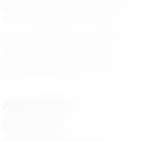
kalitemizi sürekli artırmak için çalışırız. Geri bildirimlerinizi
dikkate alırız. Sürekli olarak kendimizi geliştiririz.
Hızlı yanıt süreleri, güler yüzlü hizmet ve profesyonel
yaklaşımımızla müşteri memnuniyetini sağlarız. Akü
takviyesi sonrası aracınızla güvenle yola devam
ettiğinizde bu bizim için en büyük başarıdır. Ayrıca
hizmetlerimizi uygun fiyatlarla sunarız. Kaliteden ödün
vermeden ekonomik çözümler üretiriz.
Akünüzün
Ömrünü