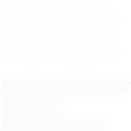
akünün değişmesi mi lazım, bunu belirlerler.
Profesyonel yardım, size zaman kazandırır. Ayrıca olası ek
maliyetlerden sizi korur. Büyükçekmece Türkoba ve
çevresinde akü problemi yaşadığınızda, deneyimli
ekibimizle hızlıca yanınızdayız. Güvenilir ve garantili
hizmet sunarız. Böylece gönül rahatlığıyla yolculuğunuza
devam edersiniz. [Kaynak: aracbakimrehberi.com]
kumburgazakuya
Farkıyla
Büyükçekmece