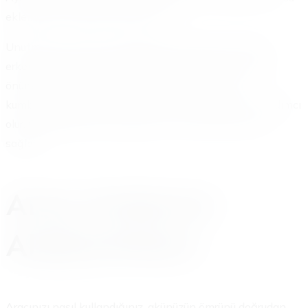
eklemelisiniz (bakımlı aküler için).
Unutmayın, akü testi yaptırmak, potansiyel sorunları
erken teşhis etmenizi sağlar. Böylece büyük arızaların
önüne geçersiniz. Akünüzün ömrünü uzatırsınız.
kumburgazakuyardim.com ekibi, bu konularda size yardımcı
olur. Gerektiğinde akü değişimi konusunda da destek
sağlarız.
Araç Kullanım
Alışkanlıkları
Aracınızı nasıl kullandığınız, akünüzün ömrünü doğrudan