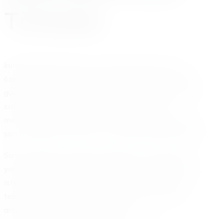
Türkoba
kumburgazakuyardim.com olarak, Büyükçekmece ve
özellikle Türkoba bölgesinde akü takviyesi konusunda
güvenilir bir çözüm ortağınızız. Yılların verdiği deneyimle
sizlere kaliteli ve hızlı hizmet sunarız. Müşteri
memnuniyetini her zaman en üstte tutarız. Ekibimiz, en
son teknolojiye sahip araç ve ekipmanlarla donatılmıştır.
Sizlere sadece akü takviyesi değil, aynı zamanda yol
yardımında da tam destek veririz. İster evinizin önünde,
ister iş yerinizde, isterse yol kenarında kalın, tek bir
telefonla yanınızdayız. 0531 666 66 46 numarasını
arayarak anında yardım alabilirsiniz.