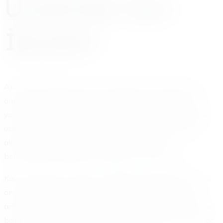
Uzatmak İçin
İpuçları
Akü takviyesi geçici bir çözüm sağlar. Ancak akünüzün
ömrünü uzatmak, gelecekteki sorunları önlemenin en iyi
yoludur. Akünüzün bakımı ve doğru kullanımı, onun daha
uzun süre dayanmasını sağlar. Bu ipuçlarını uygulayarak
akünüzden maksimum verim alırsınız. Hem de
beklenmedik yolda kalma durumlarını azaltırsınız.
Kısaca, düzenli kontroller ve doğru sürüş alışkanlıkları çok
önemlidir. Bu basit önlemler, akünüzün performansını
artırır. Böylece hem cebinize hem de zamanınıza katkıda
bulunur. Büyükçekmece Türkoba bölgesinde yaşayan araç