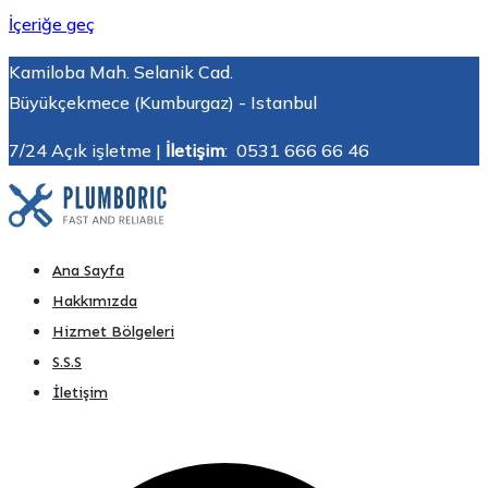
İçeriğe geç
Kamiloba Mah. Selanik Cad.
Büyükçekmece (Kumburgaz) - Istanbul
7/24 Açık işletme |
İletişim
: 0531 666 66 46
Kumburgaz Akü Takviye | 7/24 Hızlı Servis – ☎️ (0531) 666
7/24 Yerinde akü Takviye. Büyükçekmece, Silivri, Beylikdüzü,
Ana Sayfa
66 46
Çatalca ve çevre ilçelerde 15 dakikada yerinde akü takviye
Hakkımızda
hizmeti. Yolda kalmayın!
Hizmet Bölgeleri
S.S.S
İletişim