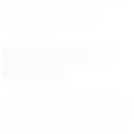
sahipleri, bu tavsiyelere dikkat edebilirler.
Alt: Akü takviye işlemi yapılırken bir görüntü –
kumburgazakuyardim.com
Düzenli Bakım ve
Kontroller
Akü bakımı, aracınızın genel sağlığı için büyük önem taşır.
Akünüzü düzenli aralıklarla kontrol ettirmelisiniz. Özellikle
kış ayları öncesinde bir uzmana danışmalısınız. Akü kutup
başlarının temiz ve sıkı olduğundan emin olmalısınız.
Ayrıca akü seviyesini kontrol etmelisiniz. Gerekirse saf su