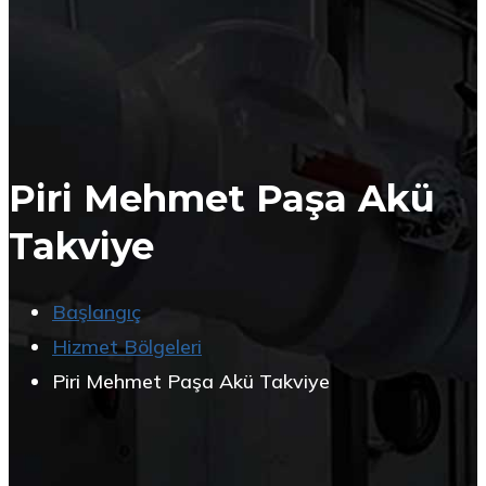
Piri Mehmet Paşa Akü
Takviye
Başlangıç
Hizmet Bölgeleri
Piri Mehmet Paşa Akü Takviye